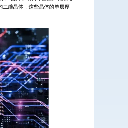
的二维晶体，这些晶体的单层厚