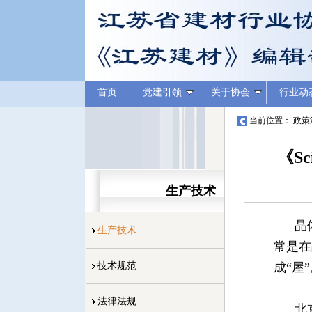
首页
党建引领
关于协会
行业动
当前位置：
政策
《S
生产技术
晶体
生产技术
常是在
技术规范
成“屋
法律法规
北京