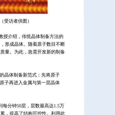
（受访者供图）
教授介绍，传统晶体制备方法的
合，形成晶体。随着原子数目不断
度质量。为此，急需开发新的制备
的晶体制备新范式：先将原子
的原子再进入金属与第一层晶体
分钟50层，层数最高达1.5万
积累，提高了结构可控性。利用此