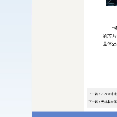
图为
“将
的芯片
晶体还
上一篇：2024全球
下一篇：无机非金属