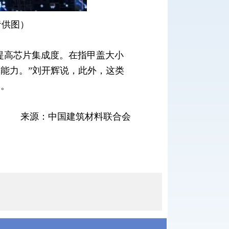
供图）
高芯片集成度。在指甲盖大小
能力。”刘开辉说，此外，这类
用。
来源：中国建筑材料联合会