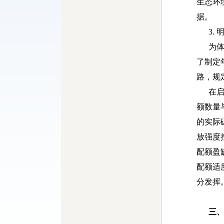
生态环
据。
3. 
为体现
了制定
路，规
在启动
额数量
的实际
放强度
配额盈
配额适
分发挥
三、