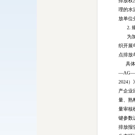
排放权
理的水
放单位
2. 
为加强
织开展
点排放
具体到
—AG—
202
产企业
量、熟
量审核
键参数
排放报