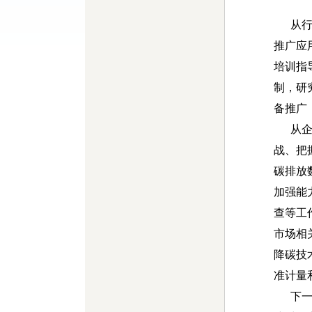
从行业
推广应
培训指
制，研
备推广
从企业
战、把
碳排放
加强能
查等工
市场相
降碳技
准计量
下一步