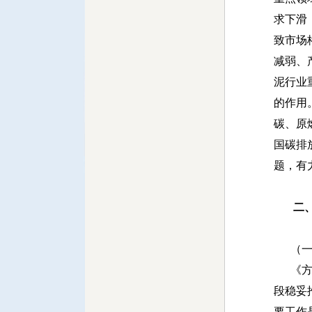
求下滑，
致市场
减弱、
泥行业
的作用
碳、原
国碳排
题，有
二
（一）
《方案
段稳妥
要工作