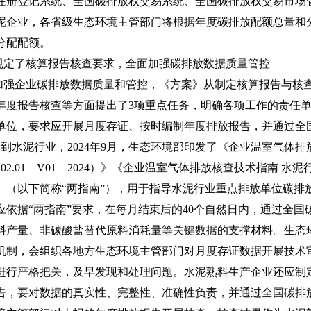
注册登记系统、全国碳排放权交易系统、全国碳排放权交易市场
泥企业，各省级生态环境主管部门将根据年度碳排放配额总量和
分配配额。
规定了核算报告核查要求，全面加强碳排放数据质量管控
企业碳排放数据质量和管控，《方案》从制定核算报告与核查
年度报告核查等方面提出了3项重点任务，明确各项工作的责任
单位，要求应开展月度存证、按时编制年度排放报告，并通过全
水泥行业，2024年9月，生态环境部印发了《企业温室气体排放
02.01—V01—2024）》《企业温室气体排放核查技术指南 水泥行业
4）》（以下简称“两指南”），用于指导水泥行业重点排放单位碳
应依据“两指南”要求，在每月结束后的40个自然日内，通过全
料产量、非碳酸盐替代原料消耗量等关键数据的支撑材料。生态环
机制，会组织各地方生态环境主管部门对月度存证数据开展技术
进行严格把关，及早发现和处理问题。水泥熟料生产企业还应制
告，要对数据的真实性、完整性、准确性负责，并通过全国碳排