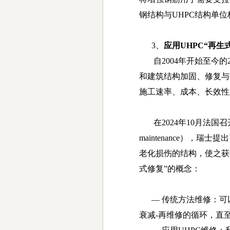
钢结构与
UHPC
结构单位
3、
应用UHPC“再生
自
2004
年开始至今的
和建筑结构加固、修复与
施工速率、成本、长效性
在
2024
年
10
月法国召
maintenance
），瑞士提出
老化损伤的结构，使之获
式修复
”
的概念：
—
传统方法维修：可
衰减
-
再维修的循环，直