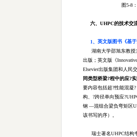
图5-8
六、
UHPC的技术交
英文版图书《基于
1、
湖南大学邵旭东教授
出版；英文版《
Innovativ
Elsevier
出版集团和人民
同类型桥梁?程中的应?
要内容包括超?性能混凝?
构、?跨径单向预应?
UHP
钢
—
混组合梁负弯矩区
U
该书写的序）。
瑞士著名
UHPC
结构