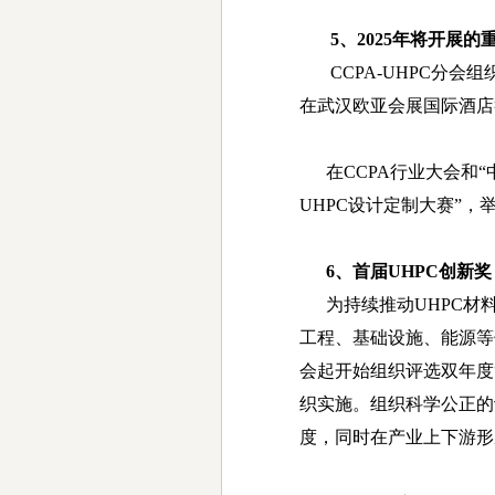
5
、
2025
年将开展的
CCPA-UHPC
分会组
在武汉欧亚会展国际酒店
在
CCPA
行业大会和
“
UHPC
设计定制大赛
”
，
6
、首届
UHPC
创新奖
为持续推动
UHPC
材
工程、基础设施、能源等
会起开始组织评选双年度
织实施。组织科学公正的
度，同时在产业上下游形