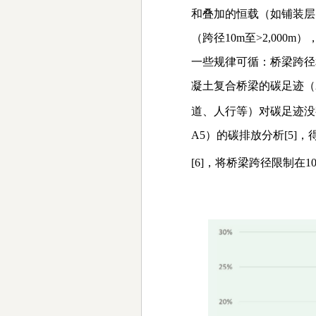
和叠加的恒载（如铺装层
（跨径
10m
至
>2,000m
）
一些规律可循：桥梁跨径
凝土复合桥梁的碳足迹（
道、人行等）对碳足迹没
A5
）的碳排放分析
[5]
，
[6]
，将桥梁跨径限制在
1