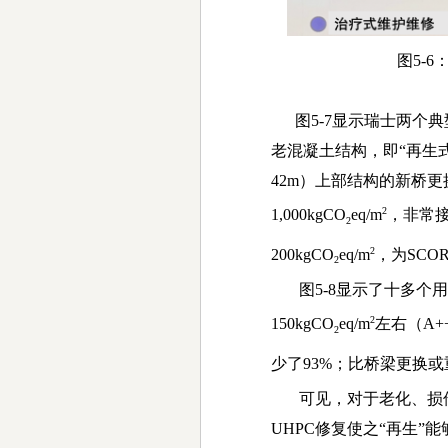
图5-6
图
5-7
显示瑞士两个典
老混凝土结构，即
“
再生
42m
）上部结构的新桥更
2
1
,
000kgCO
eq/m
，非常
2
2
200kgCO
eq/m
，为
SCO
2
图
5-8
显示了十多个用
2
150kgCO
eq/m
左右（
A+
2
少了
93%
；比桥梁更换或
可见，对于老化、损
UHPC
修复使之
“
再生
”
能