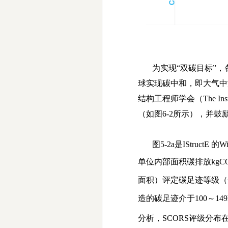
为实现
“
双碳目标
”
，
球实现碳中和，即大气中
结构工程师学会（
The Ins
（如图
6-2
所示），
并鼓
图
5-2a
是
IStructE
的
Wi
单位内部面积碳排放
kgC
面积）评定碳足迹等级（
造的碳足迹介于
100
～
14
分析，
SCORS
评级分布