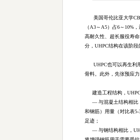
美国哥伦比亚大学
CB
（
A3
～
A5
）占
6
～
10%
，
高耐久性、超长服役寿命
分，
UHPC
结构在该阶段
UHPC
也可以再生利
骨料。此外，先张预应力
建造工程结构，
UHP
— 与混凝土结构相比
和钢筋）用量（对比表
5-
足迹；
— 与钢结构相比，
U
将增强钢筋用于需要受拉