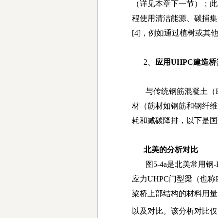
（详见本章下一节）；此
程使用清洁能源、碳捕集
[4]
，例如通过植树或其
2、
应用UHPC建造
与传统钢筋混凝土（
材（
筋材如
钢筋和钢纤维
耗和减碳降排，以下是国
北美的分析对比
图
5-4a
是北美常用钢
-
应力
UHPC
门型梁（也称
梁桥上部结构的材料用量
以及对比。该分析对比仅