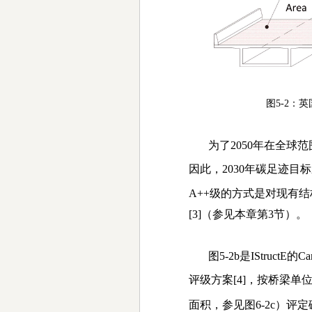
图5-2：
英
为了
2050
年在全球范
因此，
2030
年碳足迹目标
A++
级的方式是对现有结
[3]
（参见本章第
3
节）
。
图
5-2b
是
IStructE
的
Ca
评级方案
[4]
，按桥梁单
面积，参见图
6-2c
）评定