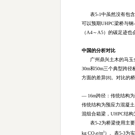
表
5-1
中虽然没有包含
可以预期
UHPC
梁桥与钢
（
A4
～
A5
）的碳足迹也
中国的分析对比
广州鼎兴土木的马玉
30m
和
50m
三个典型跨径
方面的差异
[8]
。对比的
—
16m
跨径：传统结构为
传统结构为预应力混凝土
混组合箱梁，
UHPC
结构
表
5-2
为桥梁使用主要
3
kg CO
e/m
）。表
5-3
为实
2